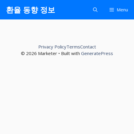
컨
환율 동향 정보
Menu
텐
츠
로
건
너
Privacy Policy
Terms
Contact
뛰
© 2026 Marketer • Built with
GeneratePress
기