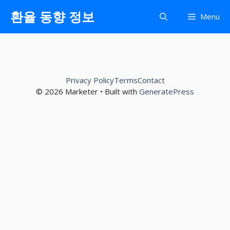
컨
환율 동향 정보
Menu
텐
츠
로
건
너
Privacy Policy
Terms
Contact
뛰
© 2026 Marketer • Built with
GeneratePress
기